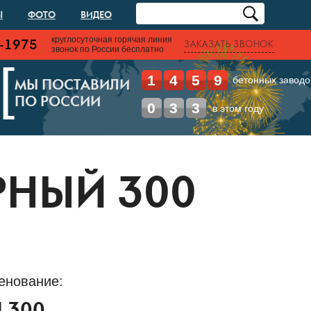
Ы
ФОТО
ВИДЕО
круглосуточная горячая линия
-1975
ЗАКАЗАТЬ ЗВОНОК
звонок по России бесплатно
[
1
4
5
9
бетонных заводо
МЫ ПОСТАВИЛИ
ПО РОССИИ
0
3
3
в этом году
РНЫЙ 300
енование: