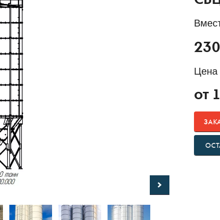
СБЦ
Вмес
230
Цена 
от
ЗАК
ОСТ