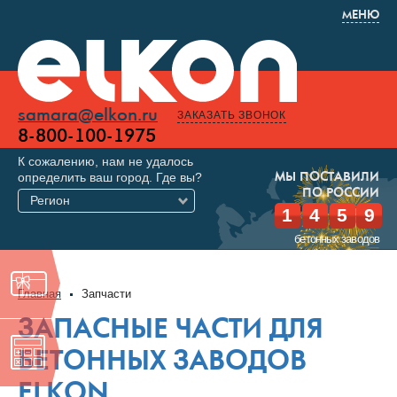
МЕНЮ
samara@elkon.ru
ЗАКАЗАТЬ ЗВОНОК
8-800-100-1975
К сожалению, нам не удалось
определить ваш город. Где вы?
МЫ ПОСТАВИЛИ
ПО РОССИИ
Регион
1
4
5
9
бетонных заводов
Главная
Запчасти
ЗАПАСНЫЕ ЧАСТИ ДЛЯ
БЕТОННЫХ ЗАВОДОВ
ELKON