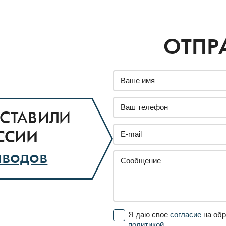
ОТПР
СТАВИЛИ
ССИИ
аводов
Я даю свое
согласие
на обр
политикой.