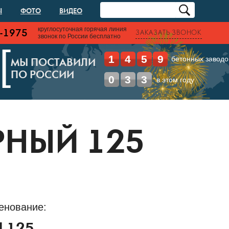
Ы
ФОТО
ВИДЕО
круглосуточная горячая линия
-1975
ЗАКАЗАТЬ ЗВОНОК
звонок по России бесплатно
[
1
4
5
9
бетонных заводо
МЫ ПОСТАВИЛИ
ПО РОССИИ
0
3
3
в этом году
РНЫЙ 125
енование: