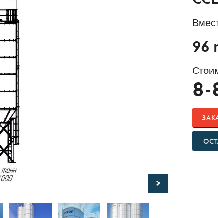
ССЦ
Вмес
96 
Стоим
8-
ЗАК
ОСТ